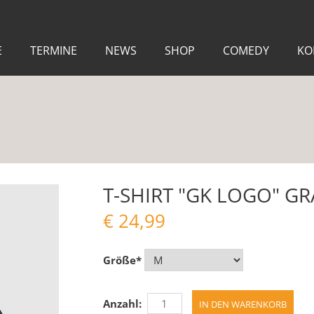
E
TERMINE
NEWS
SHOP
COMEDY
KO
T-SHIRT "GK LOGO" G
€
24,99
Größe
*
Anzahl: