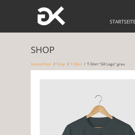
STARTSEIT
SHOP
Gernot Kulis
Shop
T-Shirt
T-Shirt "GK Logo" grau