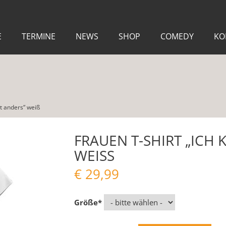
E
TERMINE
NEWS
SHOP
COMEDY
KO
ht anders“ weiß
FRAUEN T-SHIRT „ICH
WEISS
€
29,99
Größe
*