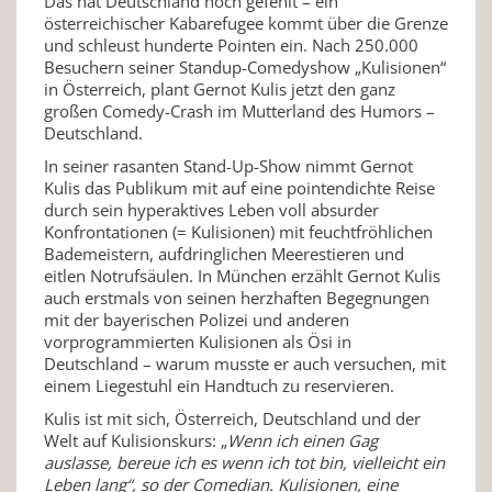
Das hat Deutschland noch gefehlt – ein
österreichischer Kabarefugee kommt über die Grenze
und schleust hunderte Pointen ein. Nach 250.000
Besuchern seiner Standup-Comedyshow „Kulisionen“
in Österreich, plant Gernot Kulis jetzt den ganz
großen Comedy-Crash im Mutterland des Humors –
Deutschland.
In seiner rasanten Stand-Up-Show nimmt Gernot
Kulis das Publikum mit auf eine pointendichte Reise
durch sein hyperaktives Leben voll absurder
Konfrontationen (= Kulisionen) mit feuchtfröhlichen
Bademeistern, aufdringlichen Meerestieren und
eitlen Notrufsäulen. In München erzählt Gernot Kulis
auch erstmals von seinen herzhaften Begegnungen
mit der bayerischen Polizei und anderen
vorprogrammierten Kulisionen als Ösi in
Deutschland – warum musste er auch versuchen, mit
einem Liegestuhl ein Handtuch zu reservieren.
Kulis ist mit sich, Österreich, Deutschland und der
Welt auf Kulisionskurs: „
Wenn ich einen Gag
auslasse, bereue ich es wenn ich tot bin, vielleicht ein
Leben lang“, so der Comedian. Kulisionen, eine